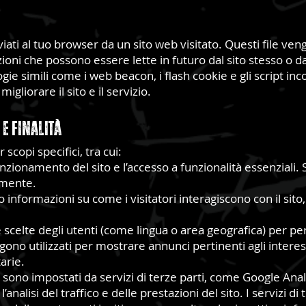
inviati al tuo browser da un sito web visitato. Questi file v
oni che possono essere lette in futuro dal sito stesso o da s
gie simili come i web beacon, i flash cookie e gli script in
igliorare il sito e il servizio.
 e Finalità
 scopi specifici, tra cui:
zionamento del sito e l’accesso a funzionalità essenziali. S
amente.
nformazioni su come i visitatori interagiscono con il sito,
e scelte degli utenti (come lingua o area geografica) per pe
gono utilizzati per mostrare annunci pertinenti agli interes
arie.
e sono impostati da servizi di terze parti, come Google Analy
nalisi del traffico e delle prestazioni del sito. I servizi d