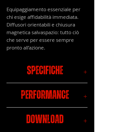
Equipaggiamento essenziale per
chi esige affidabilità immediata.
Diffusori orientabili e chiusura
magnetica salvaspazio: tutto ciò
che serve per essere sempre
pronto all’azione.
Specifiche
IP65 • IK06 • Luce Naturale 4000 K •
Performance
Cavo USB-C incluso
POTENZA
30 W
50 W
MODALITÀ
T-
T-
AUTONOMIA
Download
2500
4500
LUMINOSITÁ
2500 lm
4500 lm